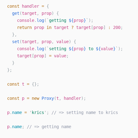
const
handler
=
{
get
(
target
,
prop
)
{
console
.
log
(
`
getting 
${
prop
}
`
);
return
prop
in
target
?
target
[
prop
]
:
200
;
},
set
(
target
,
prop
,
value
)
{
console
.
log
(
`
setting 
${
prop
}
 to 
${
value
}
`
);
target
[
prop
]
=
value
;
}
};
const
t
=
{};
const
p
=
new
Proxy
(
t
,
handler
);
p
.
name
=
'
krics
'
;
// => setting name to krics
p
.
name
;
// => getting name