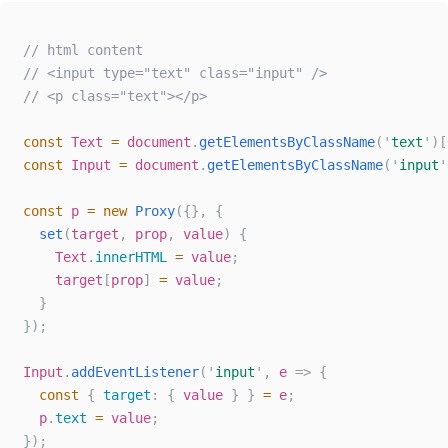
// html content
// <input type="text" class="input" />
// <p class="text"></p>
const
Text
=
document
.
getElementsByClassName
(
'
text
'
)[
const
Input
=
document
.
getElementsByClassName
(
'
input
'
const
p
=
new
Proxy
({},
{
set
(
target
,
prop
,
value
)
{
Text
.
innerHTML
=
value
;
target
[
prop
]
=
value
;
}
});
Input
.
addEventListener
(
'
input
'
,
e
=>
{
const
{
target
:
{
value
}
}
=
e
;
p
.
text
=
value
;
});