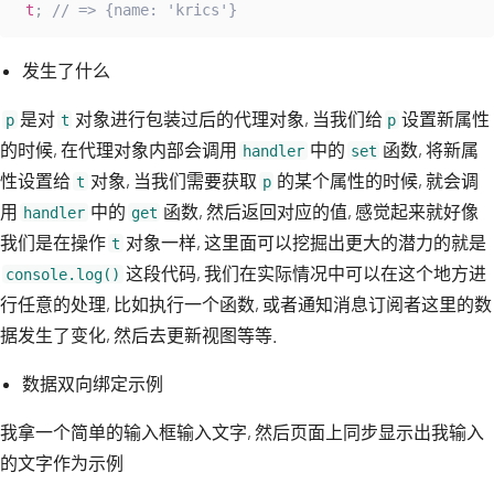
t
;
// => {name: 'krics'}
发生了什么
是对
对象进行包装过后的代理对象, 当我们给
设置新属性
p
t
p
的时候, 在代理对象内部会调用
中的
函数, 将新属
handler
set
性设置给
对象, 当我们需要获取
的某个属性的时候, 就会调
t
p
用
中的
函数, 然后返回对应的值, 感觉起来就好像
handler
get
我们是在操作
对象一样, 这里面可以挖掘出更大的潜力的就是
t
这段代码, 我们在实际情况中可以在这个地方进
console.log()
行任意的处理, 比如执行一个函数, 或者通知消息订阅者这里的数
据发生了变化, 然后去更新视图等等.
数据双向绑定示例
我拿一个简单的输入框输入文字, 然后页面上同步显示出我输入
的文字作为示例