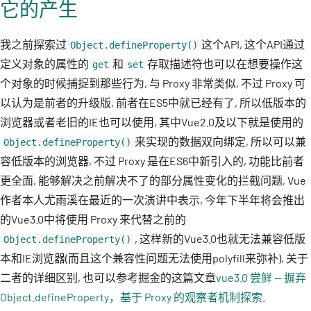
它的产生
我之前探索过
这个API, 这个API通过
Object.defineProperty()
定义对象的属性的
和
存取描述符也可以在想要操作这
get
set
个对象的时候捕捉到那些行为, 与 Proxy 非常类似, 不过 Proxy 可
以认为是前者的升级版, 前者在ES5中就已经有了, 所以低版本的
浏览器或者老旧的IE也可以使用, 其中Vue2.0及以下就是使用的
来实现的数据双向绑定, 所以可以兼
Object.defineProperty()
容低版本的浏览器, 不过 Proxy 是在ES6中新引入的, 功能比前者
更全面, 能够解决之前解决不了的部分属性变化的拦截问题, Vue
作者本人尤雨溪在最近的一次演讲中表示, 今年下半年将会推出
的Vue3.0中将使用 Proxy 来代替之前的
, 这样新的Vue3.0也就无法兼容低版
Object.defineProperty()
本和IE浏览器(而且这个兼容性问题无法使用polyfill来弥补), 关于
二者的详细区别, 也可以参考掘金的这篇文章
vue3.0 尝鲜 -- 摒弃
Object.defineProperty，基于 Proxy 的观察者机制探索
.