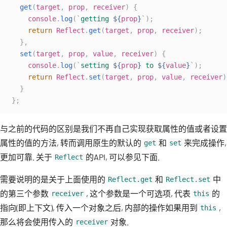
get
(
target
,
prop
,
receiver
)
{
console
.
log
(
`
getting 
${
prop
}
`
);
return
Reflect
.
get
(
target
,
prop
,
receiver
);
},
set
(
target
,
prop
,
value
,
receiver
)
{
console
.
log
(
`
setting 
${
prop
}
 to 
${
value
}
`
);
return
Reflect
.
set
(
target
,
prop
,
value
,
receiver
)
}
};
与之前的代码的区别是我们不再自己实现获取属性的值或者设置
属性的值的方法, 转而调用原生的默认的
和
来完成操作,
get
set
更加可靠. 关于
的API, 可以参见下面.
Reflect
需要说明的是关于上面使用的
和
中
Reflect.get
Reflect.set
的第三个参数
, 这个参数是一个可选项, 代表
的
receiver
this
指向(即上下文), 传入一个对象之后, 内部的操作如果用到
,
this
那么将会使用传入的
对象.
receiver